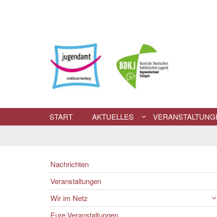
Zum Inhalt springen
START
AKTUELLES
VERANSTALTUNG
Nachrichten
Veranstaltungen
Wir im Netz
Eure Veranstaltungen