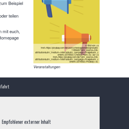
zum Beispiel
oder teilen
n mit euch,
 Homepage
© Bild von <a
href=https://pixabay.com/de/users/cheskapoondesignstudio-
1189440/?utm_source=link-
attribution&utm_medium=referral&utm_campaign=image&utm_c
ontent=2374502>Cheska Poon</a> auf <a
href=https://pixabay.com/de/?utm_source=link-
attribution&utm_medium=referral&utm_campaign=image&utm_c
ontent=2374502>Pixabay</a>
Veranstaltungen
fahrt
Empfohlener externer Inhalt