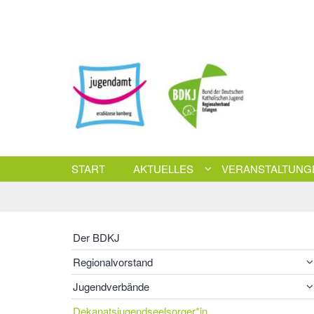
Zum Inhalt springen
START
AKTUELLES
VERANSTALTUNG
Der BDKJ
Regionalvorstand
Jugendverbände
Dekanatsjugendseelsorger*in