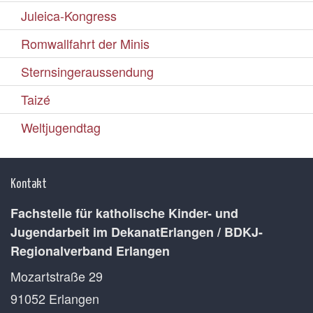
Juleica-Kongress
Romwallfahrt der Minis
Sternsingeraussendung
Taizé
Weltjugendtag
Kontakt
Fachstelle für katholische Kinder- und
Jugendarbeit im DekanatErlangen / BDKJ-
Regionalverband Erlangen
Mozartstraße 29
91052
Erlangen