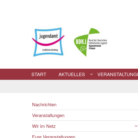
Zum Inhalt springen
START
AKTUELLES
VERANSTALTUNG
Nachrichten
Veranstaltungen
Wir im Netz
Eure Veranstaltungen